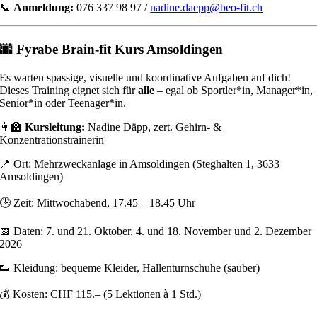
📞
Anmeldung:
076 337 98 97 /
nadine.daepp@beo-fit.ch
🌆 Fyrabe Brain-fit Kurs Amsoldingen
Es warten spassige, visuelle und koordinative Aufgaben auf dich!
Dieses Training eignet sich für
alle
– egal ob Sportler
*
in
, Manager*
in,
Senior*in oder Teenager*in.
👩‍🏫
Kursleitung:
Nadine Däpp, zert. Gehirn- &
Konzentrationstrainerin
📍 Ort: Mehrzweckanlage in Amsoldingen (Steghalten 1, 3633
Amsoldingen)
🕒 Zeit: Mittwochabend, 17.45 – 18.45 Uhr
📅 Daten: 7. und 21. Oktober, 4. und 18. November und 2. Dezember
2026
👟 Kleidung: bequeme Kleider, Hallenturnschuhe (sauber)
💰 Kosten: CHF 115.– (5 Lektionen à 1 Std.)