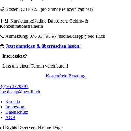
💰 Kosten: CHF 22.– pro Stunde (einzeln zahlbar)
👩‍🏫 Kursleitung:Nadine Däpp, zert. Gehirn- &
Konzentrationstrainerin
📞 Anmeldung: 076 337 98 97 /nadine.daepp@beo-fit.ch
📩
Jetzt anmelden & überraschen lassen!
Interessiert?
Lass uns einen Termin vereinbaren!
Kostenfreie Beratung
1(0)76 3379897
ine.daepp@beo-fit.ch
Kontakt
Impressum
Datenschutz
AGB
ll Rights Reserved. Nadine Däpp