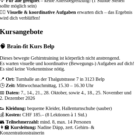
💡
Für alle geeignet
– keine Altersbegrenzung! (1 Stunde Stehen
sollte möglich sein)
🤹‍♂️
Visuelle & koordinative Aufgaben
erwarten dich – das Ergebnis
wird dich verblüffen!
Kursangebote
🧠
Brain-fit Kurs Belp
Dieses bewegte Gehirntraining ist körperlich nicht anstrengend.
Es warten visuelle und koordinative (Bewegungs-) Aufgaben auf dich!
Es sind keine Vorkenntnisse nötig.
📍
Ort:
Turnhalle an der Thalgutstrasse 7 in 3123 Belp
🕒
Zeit:
Mittwochnachmittag, 15.30 – 16.30 Uhr
📅
Daten:
7., 14., 21., 28. Oktober, sowie 4., 18., 25. November und
2. Dezember 2026
👟
Kleidung:
bequeme Kleider, Hallenturnschuhe (sauber)
💰
Kosten:
CHF 185.– (8 Lektionen à 1 Std.)
👥
Teilnehmerzahl:
mind. 8, max. 14 Personen
👩‍🏫
Kursleitung:
Nadine Däpp, zert. Gehirn- &
Konzentrationstrainerin