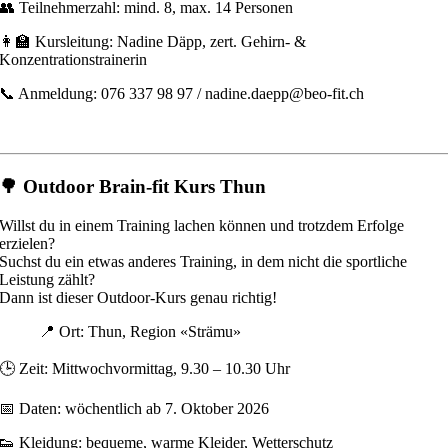
👥 Teilnehmerzahl: mind. 8, max. 14 Personen
👩‍🏫 Kursleitung: Nadine Däpp, zert. Gehirn- &
Konzentrationstrainerin
📞 Anmeldung: 076 337 98 97 / nadine.daepp@beo-fit.ch
🌳 Outdoor Brain-fit Kurs Thun
Willst du in einem Training lachen können und trotzdem Erfolge
erzielen?
Suchst du ein etwas anderes Training, in dem nicht die sportliche
Leistung zählt?
Dann ist dieser Outdoor-Kurs genau richtig!
📍 Ort: Thun, Region «Strämu»
🕒 Zeit: Mittwochvormittag, 9.30 – 10.30 Uhr
📅 Daten: wöchentlich ab 7. Oktober 2026
👟 Kleidung: bequeme, warme Kleider, Wetterschutz