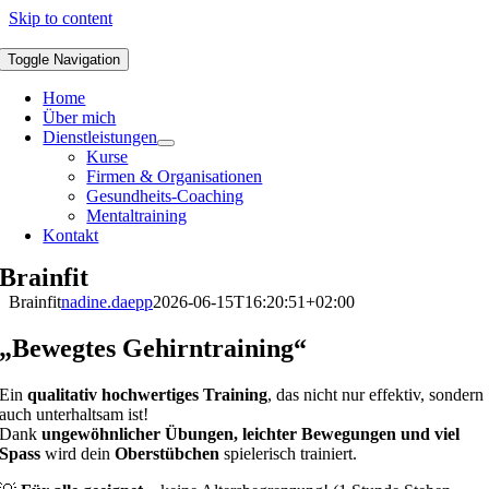
Skip to content
Toggle Navigation
Home
Über mich
Dienstleistungen
Kurse
Firmen & Organisationen
Gesundheits-Coaching
Mentaltraining
Kontakt
Brainfit
Brainfit
nadine.daepp
2026-06-15T16:20:51+02:00
„B
ewegtes Gehirntraining“
Ein
qualitativ hochwertiges Training
, das nicht nur effektiv, sondern
auch unterhaltsam ist!
Dank
ungewöhnlicher Übungen, leichter Bewegungen und viel
Spass
wird dein
Oberstübchen
spielerisch trainiert.